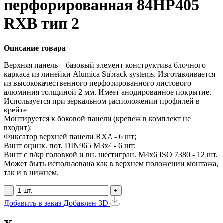
перфорированная 84HP405
RXB тип 2
Описание товара
Верхняя панель – базовый элемент конструктива блочного
каркаса из линейки Alumica Subrack systems. Изготавливается
из высококачественного перфорированного листового
алюминия толщиной 2 мм. Имеет анодированное покрытие.
Используется при зеркальном расположении профилей в
крейте.
Монтируется к боковой панели (крепеж в комплект не
входит):
Фиксатор верхней панели RXA - 6 шт;
Винт оцинк. пот. DIN965 М3х4 - 6 шт;
Винт с п/кр головкой и вн. шестигран. М4x6 ISO 7380 - 12 шт.
Может быть использована как в верхнем положении монтажа,
так и в нижнем.
-
+
Добавить в заказ
Добавлен
3D