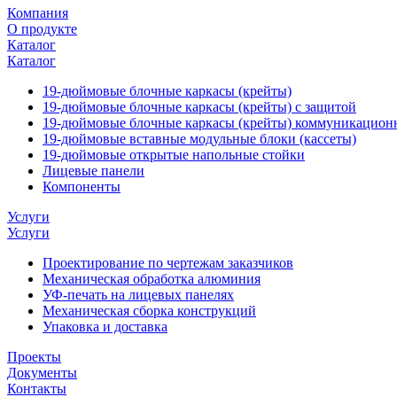
Компания
О продукте
Каталог
Каталог
19-дюймовые блочные каркасы (крейты)
19-дюймовые блочные каркасы (крейты) с защитой
19-дюймовые блочные каркасы (крейты) коммуникацион
19-дюймовые вставные модульные блоки (кассеты)
19-дюймовые открытые напольные стойки
Лицевые панели
Компоненты
Услуги
Услуги
Проектирование по чертежам заказчиков
Механическая обработка алюминия
УФ-печать на лицевых панелях
Механическая сборка конструкций
Упаковка и доставка
Проекты
Документы
Контакты