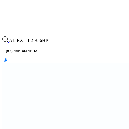
AL-RX-TL2-B56HP
Профиль задний
2