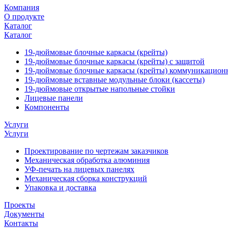
Компания
О продукте
Каталог
Каталог
19-дюймовые блочные каркасы (крейты)
19-дюймовые блочные каркасы (крейты) с защитой
19-дюймовые блочные каркасы (крейты) коммуникацион
19-дюймовые вставные модульные блоки (кассеты)
19-дюймовые открытые напольные стойки
Лицевые панели
Компоненты
Услуги
Услуги
Проектирование по чертежам заказчиков
Механическая обработка алюминия
УФ-печать на лицевых панелях
Механическая сборка конструкций
Упаковка и доставка
Проекты
Документы
Контакты