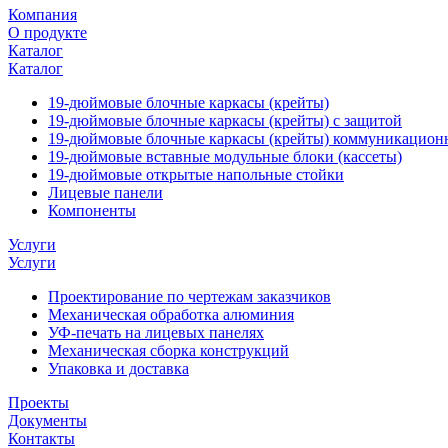
Компания
О продукте
Каталог
Каталог
19-дюймовые блочные каркасы (крейты)
19-дюймовые блочные каркасы (крейты) с защитой
19-дюймовые блочные каркасы (крейты) коммуникацион
19-дюймовые вставные модульные блоки (кассеты)
19-дюймовые открытые напольные стойки
Лицевые панели
Компоненты
Услуги
Услуги
Проектирование по чертежам заказчиков
Механическая обработка алюминия
УФ-печать на лицевых панелях
Механическая сборка конструкций
Упаковка и доставка
Проекты
Документы
Контакты