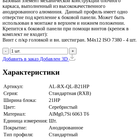
Базовый элемент механической конструкции блочного
каркаса, выполненный из высококачественного
анодированного алюминия. Данный профиль имеет одно
отверстие под крепление к боковой панели. Может быть
использован в монтаже в верхнем и нижнем положении.
Крепится к боковой панели при помощи винтов (крепеж в
комплект не входит):
Винт с п/кр головкой и вн. шестигран. М4x12 ISO 7380 - 4 шт.
-
+
Добавить в заказ
Добавлен
3D
Характеристики
Артикул:
AL-RX-QL-B21HP
Серия:
Стандартная (RXB)
Ширина блока:
21HP
Цвет:
Серебристый
Материал:
AlMg0,7Si 6063 Т6
Единица измерения:
Шт.
Покрытие:
Анодированное
Тип профиля:
Стандартный