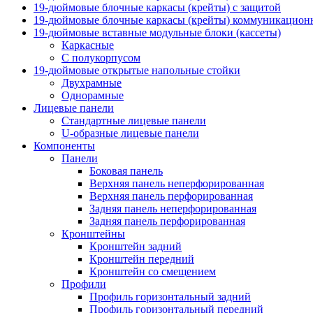
19-дюймовые блочные каркасы (крейты) с защитой
19-дюймовые блочные каркасы (крейты) коммуникацион
19-дюймовые вставные модульные блоки (кассеты)
Каркасные
С полукорпусом
19-дюймовые открытые напольные стойки
Двухрамные
Однорамные
Лицевые панели
Стандартные лицевые панели
U-образные лицевые панели
Компоненты
Панели
Боковая панель
Верхняя панель неперфорированная
Верхняя панель перфорированная
Задняя панель неперфорированная
Задняя панель перфорированная
Кронштейны
Кронштейн задний
Кронштейн передний
Кронштейн со смещением
Профили
Профиль горизонтальный задний
Профиль горизонтальный передний