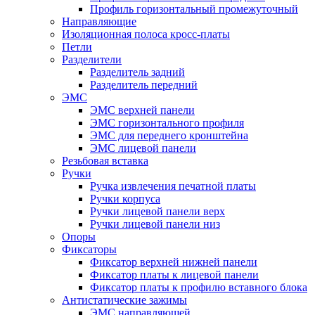
Профиль горизонтальный промежуточный
Направляющие
Изоляционная полоса кросс-платы
Петли
Разделители
Разделитель задний
Разделитель передний
ЭМС
ЭМС верхней панели
ЭМС горизонтального профиля
ЭМС для переднего кронштейна
ЭМС лицевой панели
Резьбовая вставка
Ручки
Ручка извлечения печатной платы
Ручки корпуса
Ручки лицевой панели верх
Ручки лицевой панели низ
Опоры
Фиксаторы
Фиксатор верхней нижней панели
Фиксатор платы к лицевой панели
Фиксатор платы к профилю вставного блока
Антистатические зажимы
ЭМС направляющей