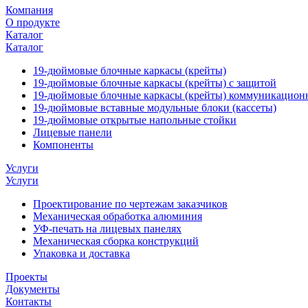
Компания
О продукте
Каталог
Каталог
19-дюймовые блочные каркасы (крейты)
19-дюймовые блочные каркасы (крейты) с защитой
19-дюймовые блочные каркасы (крейты) коммуникацион
19-дюймовые вставные модульные блоки (кассеты)
19-дюймовые открытые напольные стойки
Лицевые панели
Компоненты
Услуги
Услуги
Проектирование по чертежам заказчиков
Механическая обработка алюминия
УФ-печать на лицевых панелях
Механическая сборка конструкций
Упаковка и доставка
Проекты
Документы
Контакты