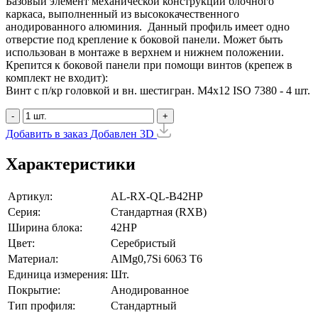
Базовый элемент механической конструкции блочного
каркаса, выполненный из высококачественного
анодированного алюминия. Данный профиль имеет одно
отверстие под крепление к боковой панели. Может быть
использован в монтаже в верхнем и нижнем положении.
Крепится к боковой панели при помощи винтов (крепеж в
комплект не входит):
Винт с п/кр головкой и вн. шестигран. М4x12 ISO 7380 - 4 шт.
-
+
Добавить в заказ
Добавлен
3D
Характеристики
Артикул:
AL-RX-QL-B42HP
Серия:
Стандартная (RXB)
Ширина блока:
42HP
Цвет:
Серебристый
Материал:
AlMg0,7Si 6063 Т6
Единица измерения:
Шт.
Покрытие:
Анодированное
Тип профиля:
Стандартный