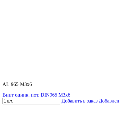
AL-965-M3х6
Винт оцинк. пот. DIN965 М3х6
Добавить в заказ
Добавлен