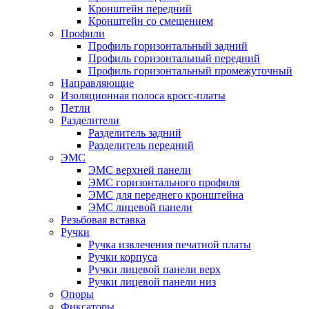
Кронштейн передний
Кронштейн со смещением
Профили
Профиль горизонтальный задний
Профиль горизонтальный передний
Профиль горизонтальный промежуточный
Направляющие
Изоляционная полоса кросс-платы
Петли
Разделители
Разделитель задний
Разделитель передний
ЭМС
ЭМС верхней панели
ЭМС горизонтального профиля
ЭМС для переднего кронштейна
ЭМС лицевой панели
Резьбовая вставка
Ручки
Ручка извлечения печатной платы
Ручки корпуса
Ручки лицевой панели верх
Ручки лицевой панели низ
Опоры
Фиксаторы