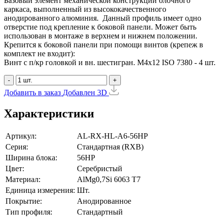
Базовый элемент механической конструкции блочного
каркаса, выполненный из высококачественного
анодированного алюминия. Данный профиль имеет одно
отверстие под крепление к боковой панели. Может быть
использован в монтаже в верхнем и нижнем положении.
Крепится к боковой панели при помощи винтов (крепеж в
комплект не входит):
Винт с п/кр головкой и вн. шестигран. М4x12 ISO 7380 - 4 шт.
-
+
Добавить в заказ
Добавлен
3D
Характеристики
Артикул:
AL-RX-HL-A6-56HP
Серия:
Стандартная (RXB)
Ширина блока:
56HP
Цвет:
Серебристый
Материал:
AlMg0,7Si 6063 Т7
Единица измерения:
Шт.
Покрытие:
Анодированное
Тип профиля:
Стандартный