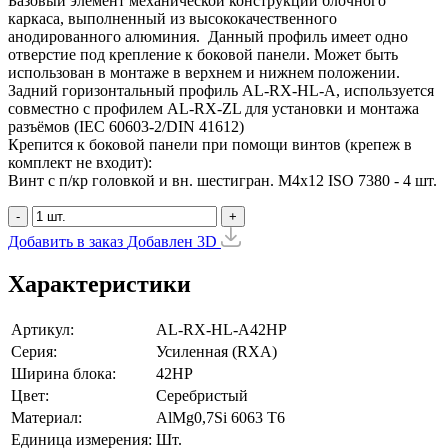
Базовый элемент механической конструкции блочного
каркаса, выполненный из высококачественного
анодированного алюминия. Данный профиль имеет одно
отверстие под крепление к боковой панели. Может быть
использован в монтаже в верхнем и нижнем положении.
Задний горизонтальный профиль AL-RX-HL-A, используется
совместно с профилем AL-RX-ZL для установки и монтажа
разъёмов (IEC 60603-2/DIN 41612)
Крепится к боковой панели при помощи винтов (крепеж в
комплект не входит):
Винт с п/кр головкой и вн. шестигран. М4x12 ISO 7380 - 4 шт.
-
+
Добавить в заказ
Добавлен
3D
Характеристики
Артикул:
AL-RX-HL-A42HP
Серия:
Усиленная (RXA)
Ширина блока:
42HP
Цвет:
Серебристый
Материал:
AlMg0,7Si 6063 Т6
Единица измерения:
Шт.