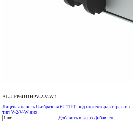
AL-UFP6U11HPV-2-V-W.1
Лицевая панель U-образная 6U11HP под инжектор-экстрактор
тип V-2/V-W низ
Добавить в заказ
Добавлен