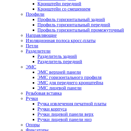
Кронштейн передний
Кронштейн со смещением
Профили
Профиль горизонтальный задний
Профиль горизонтальный передний
Профиль горизонтальный промежуточный
Направляющие
Изоляционная полоса кросс-платы
Петли
Разделители
Разделитель задний
Разделитель передний
ЭМС
ЭМС верхней панели
ЭМС горизонтального профиля
ЭМС для переднего кронштейна
ЭМС лицевой панели
Резьбовая вставка
Ручки
Ручка извлечения печатной платы
Ручки корпуса
Ручки лицевой панели верх
Ручки лицевой панели низ
Опоры
Фиксаторы