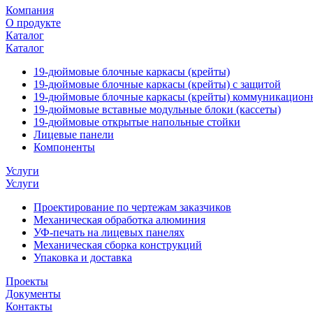
Компания
О продукте
Каталог
Каталог
19-дюймовые блочные каркасы (крейты)
19-дюймовые блочные каркасы (крейты) с защитой
19-дюймовые блочные каркасы (крейты) коммуникацион
19-дюймовые вставные модульные блоки (кассеты)
19-дюймовые открытые напольные стойки
Лицевые панели
Компоненты
Услуги
Услуги
Проектирование по чертежам заказчиков
Механическая обработка алюминия
УФ-печать на лицевых панелях
Механическая сборка конструкций
Упаковка и доставка
Проекты
Документы
Контакты